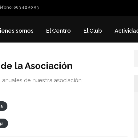
éfono: 663 42 50 53
ienes somos
El Centro
El Club
Activida
de la Asociación
 anuales de nuestra asociación:
ga
ga