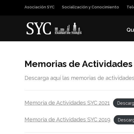
Saltar
Asociación SYC
Socialización y Conocimiento
Tel
al
contenido
(presiona
Qu
Intro)
Memorias de Actividades 
Descarga aquí las memorias de actividades
Memoria de Actividades SYC 2021
Descar
Memoria de Actividades SYC 2019
Descar