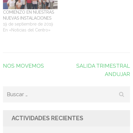
COMIENZO EN NUESTRAS
NUEVAS INSTALACIONES
19 de septiembre de 2019
En «Noticias del Centro»
Navegación
NOS MOVEMOS
SALIDA TRIMESTRAL
de
ANDUJAR
entradas
Buscar:
ACTIVIDADES RECIENTES